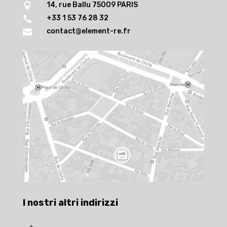
14, rue Ballu 75009 PARIS

+33 1 53 76 28 32

contact@element-re.fr

I nostri altri indirizzi