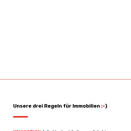
ALLE UNSERE
AKTIVITÄTEN
ANSEHEN
Unsere drei Regeln für Immobilien
;
-)