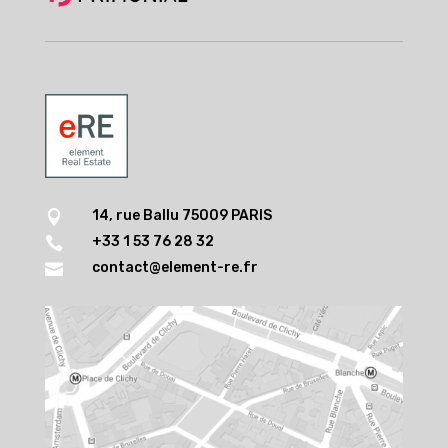
14, rue Ballu 75009 PARIS

+33 1 53 76 28 32

contact@element-re.fr
