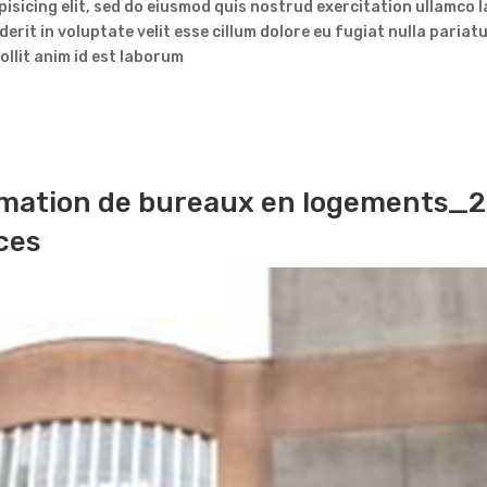
isicing elit, sed do eiusmod quis nostrud exercitation ullamco l
derit in voluptate velit esse cillum dolore eu fugiat nulla paria
ollit anim id est laborum
EN SAVOIR PLUS
rmation de bureaux en logements_2
ces