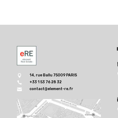
14, rue Ballu 75009 PARIS

+33 1 53 76 28 32

contact@element-re.fr
