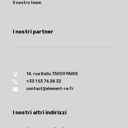
Il nostro team
I nostri partner
14, rue Ballu 75009 PARIS

+33 1 53 76 28 32

contact@element-re.fr

I nostri altri indirizzi