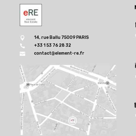
14, rue Ballu 75009 PARIS

+33 1 53 76 28 32

contact@element-re.fr
