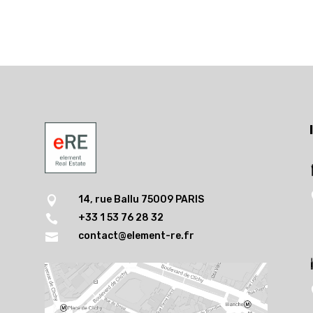
14, rue Ballu 75009 PARIS

+33 1 53 76 28 32

contact@element-re.fr
