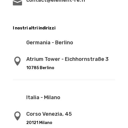
contact@element-re.fr

I nostri altri indirizzi
Germania - Berlino
Atrium Tower - Eichhornstraße 3

10785 Berlino
Italia - Milano
Corso Venezia, 45

20121 Milano