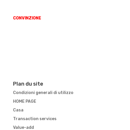
responsabilizzano.
CONVINZIONE
/ l’allineamento degli interessi in una
relazione a lungo termine è un forte baluardo
contro i cicli di mercato.
Plan du site
Condizioni generali di utilizzo
HOME PAGE
Casa
Transaction services
Value-add