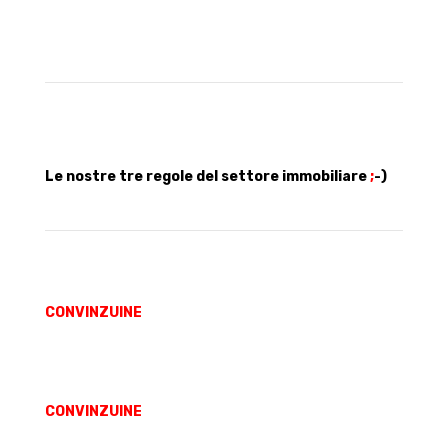
Le nostre tre regole del settore immobiliare
;
-)
CONVINZUINE
/ creazione di valore si ottiene
principalmente attraverso l’analisi e il lavoro sui
fondamentali della proprietà.
CONVINZUINE
/ le nostre attività complementari
rafforzano l’impegno del nostro team e ci