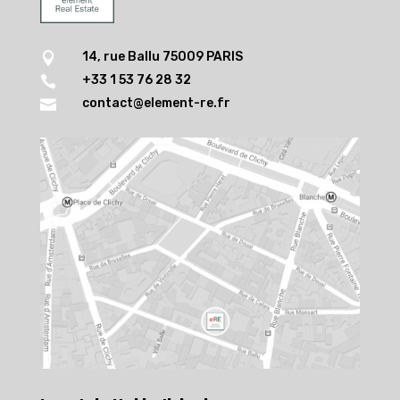
14, rue Ballu 75009 PARIS

+33 1 53 76 28 32

contact@element-re.fr
